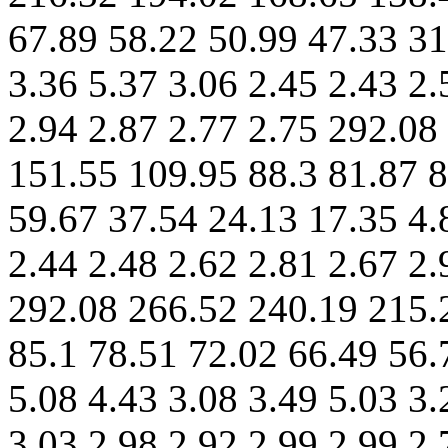
67.89 58.22 50.99 47.33 31
3.36 5.37 3.06 2.45 2.43 2.
2.94 2.87 2.77 2.75 292.08
151.55 109.95 88.3 81.87 8
59.67 37.54 24.13 17.35 4.
2.44 2.48 2.62 2.81 2.67 2.
292.08 266.52 240.19 215.
85.1 78.51 72.02 66.49 56.
5.08 4.43 3.08 3.49 5.03 3.
3.03 2.98 2.92 2.99 2.99 2