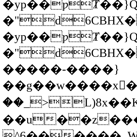
�yp��ƿȾ��}Q
�"d6CBHX
�yp��ƿȾ��}Q
�"d6CBHX�
�����-����}
��g��w����x󏳞�U
��_>L)8x
��u��z���n
^6������ .