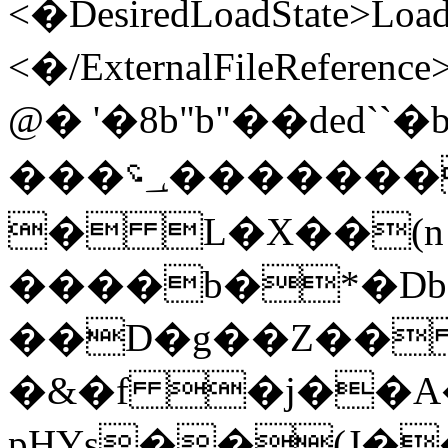
<�DesiredLoadState>Load
<�/ExternalFileReference
@� '�8b"b"� �ded
���؀؝�������H@fW.��_s��झ m��k�RB@l�`�f@�
� L�X��(
����b�*�Db
��D�g��Z��
�&�f �j��A
pHYs��(J�