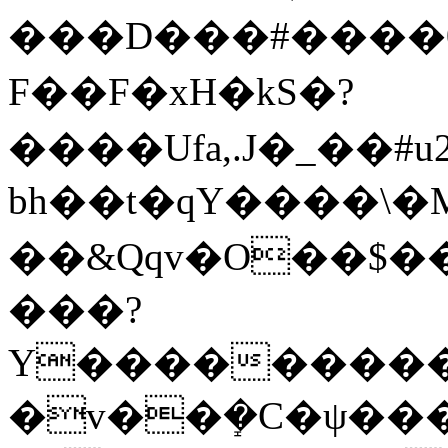
���D���#����0
F��F�xH�k S�?
����Ufa,.J�_��#
bh��t�qY����\ 
��&Qqv�O��$�
���?
Y����������
�v��ܻ�C�ψ���