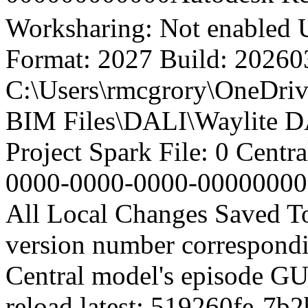
Worksharing: Not enabled 
Format: 2027 Build: 20260
C:\Users\rmcgrory\OneDrive
BIM Files\DALI\Waylite DA
Project Spark File: 0 Centr
0000-0000-0000-00000000
All Local Changes Saved To
version number corresponding
Central model's episode GU
reload latest: 519260fe-7