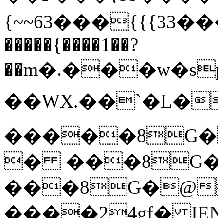
{~~63���{{{33�
�����{����1��?
��m�.���w�s
��WX.��`�L�v�*�r����
�����8G�@
� ���8G�
���8G�@
����24gf� IE