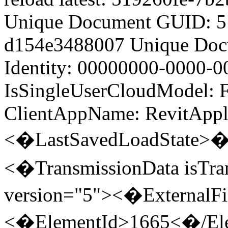
Unique Document GUID: 5
d154e3488007 Unique Docu
Identity: 00000000-0000-
IsSingleUserCloudModel: F
ClientAppName: RevitAppli
<�LastSavedLoadState>�
<�TransmissionData isTran
version="5"><�ExternalFi
<�ElementId>1665<�/El