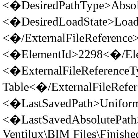
<�DesiredPathType>Absol
<�DesiredLoadState>Load
<�/ExternalFileReference
<�ElementId>2298<�/El
<�ExternalFileReference
Table<�/ExternalFileRefe
<�LastSavedPath>Uniforma
<�LastSavedAbsolutePath>
Ventilux\BIM Files\Finish