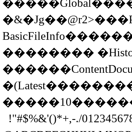
�����Global
�&�Jg��@r2>���Pa
BasicFileInfo���
�������� �History
������ContentDo
�(Latest������
�����10
 !"#$%&'()*+,