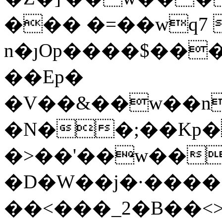
��� �=��wq7
n�ȷOp����$��
��Ep�
�V��&��w��n
�N��;��Kp�
�>��'��w��
�D�W��j�·����{
��<���_2�B��<