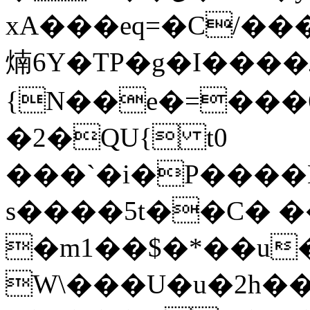
xA���eq=�C/���
煵6Y�TP�g�I���
{N��e�=���
�2�QU{ t0
���`�i�P����
s����5t��C� �
�m1��$�*��u�
W\���U�u�2h�����