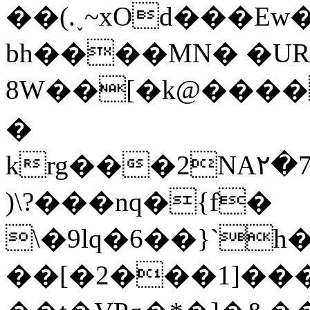
��(.˯~xOd���Ew
bһ����MN� �UR
8W��[�k@����G4�����+ޏ�ʇ�1T�z�O�^����wŜaۘ��Jd
�
krg���2NA۲�
)\?���nq�{f�
\�9lq�6��}`h
��[�2���1]���