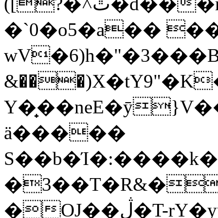
([?�˄ٿ�d�֔��m�;|��� ��N��}
�`0�o5�a�� ��
wV�6)h�"�3���BsكPpХ����(�m4�]hdn�0���I�����p�j�
&���)X�tY9"�
Y�̟��neE�ȳ}V
ä�����
S��b�Ί�:����k��
�3��T�R&�
�OJ��ڷ�T-rY�yu�� �"�Ը��C