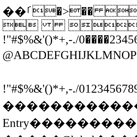
��ࡱ�>�� ����������������������������������������������������������������������������������������������������������������������������������������������������������������������������������������������������������������������������������������������������������������������������������������������������������������������������������������������������������������������������������������������������������������������������������������������������������������
 
!"#$%&'()*+,-./0����2345
@ABCDEFGHIJKLM
    
!"#$%&'()*+,-.
����  ��
Entry���������%D>