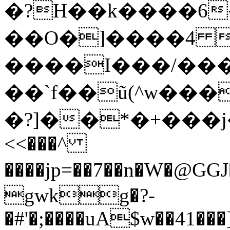
�?H��k����6
��O�]����4 m���
����I���/��
��`f��ũ(^w���
�?]��*�+���j�߭
<<���^
����jp=��7��n�W�@GGJ
gwkg�?-
�#'�;����uA$w��41���