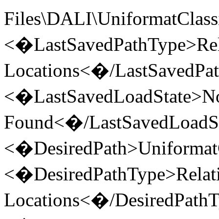
Files\DALI\UniformatClass
<�LastSavedPathType>Rela
Locations<�/LastSavedPa
<�LastSavedLoadState>N
Found<�/LastSavedLoadS
<�DesiredPath>UniformatC
<�DesiredPathType>Relativ
Locations<�/DesiredPath