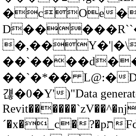
�cOe�
D�����R``
�,��Y�'|�
��`����d��
��`�*�� L@:�D��F0=�
걚�0�Y')"Data generate
Revit������`zV��^�nj
´�x�_c�?�pתFdr��