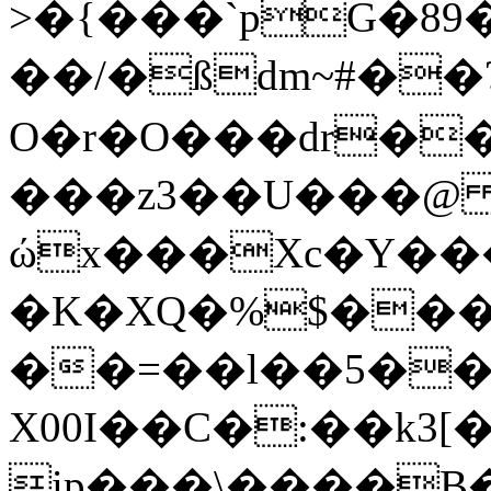
>�{���`pG�89
��/�ßdm~#��?
O�r�O���dr��N
���z3��U���@ 
ώx���Xc�Y���
�K�XQ�%$���
��=��l��5��e
X00I��C�:��k
ip���\����B�