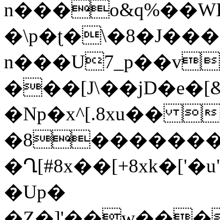
n���o&q%��WL
�\p�ʈ�\�8�J���
n���U7_p��v
���[J\��jD�e�
�Np�x^[.8xu�� 
�8�������
�Ղ[#8x��[+8xk
�Up�
�Z�]'��w��