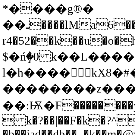
*����g®�
��ـ����lMa6��n��*��h`�<�����?vT�
r4�52��k��u�o�h��
$�ńٟ�0 k��L��
l�h����ؚٛkX8�#
��������z���
��:Ѭ�F��������yf
 k�?��|��F�k�?^
�b��jad��db��_�k
��m�@x