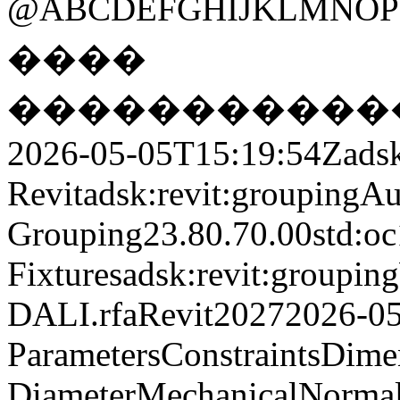
@ABCDEFGHIJKLM
����  
��
2026-05-05T15:19:54Z
adsk
Revit
adsk:revit:grouping
Au
Grouping
23.80.70.00
std:oc
Fixtures
adsk:revit:grouping
DALI.rfa
Revit
2027
2026-0
Parameters
Constraints
Dime
Diameter
Mechanical
Norma