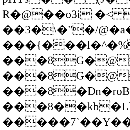
R�@��o3i �< 
��3�\�"�/@�a�8
���{���l�^�%
���8G�@
���8G�@
���8�Dn�ro
���8��kb�L
�����7`��Y��