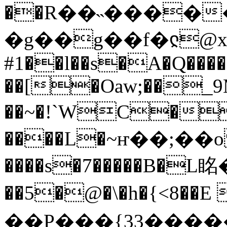
��R��˵����
�g��g��f�ჺ@xX
#1��l��s�A�Q��
��[�Oaw;��_9M
��~�!`WC�
����L�~ҥ��;��o
����s�7�����B�L
��5�@�\�h�{<8��E 
��P���{33���