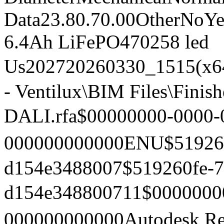
Data
23.80.70.00
Other
No
Ye
6.4Ah LiFePO4
70258
led
Us202720260330_1515(x
- Ventilux\BIM Files\Finis
DALI.rfa$00000000-0000-
000000000000ENU $51926
d154e3488007$519260fe-7
d154e348800711$0000000
000000000000Autodesk Rev