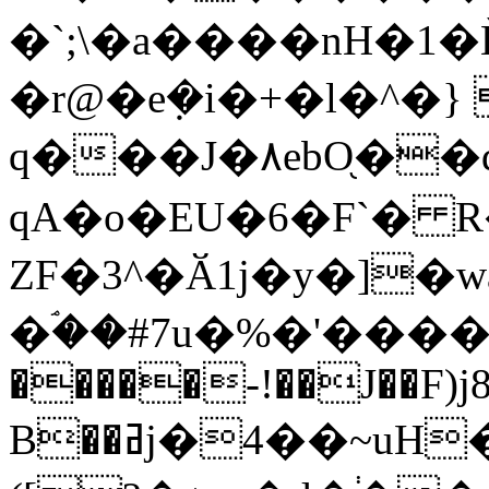
�`;\�a����nH�1�
�r@�eܼ�i�+�l�^
q���J�٨ebO֖��dV��b���}Lg�R��y�
qА�o�EU�6�F`�
ZF�3^�Ӑ1j�y�]�wą�e�
�ۘ��#7u�%�'�����
�����-!��J��F)j
B��ߥj�4��~uH��,i�W^�ՊX��Hh�$�o,