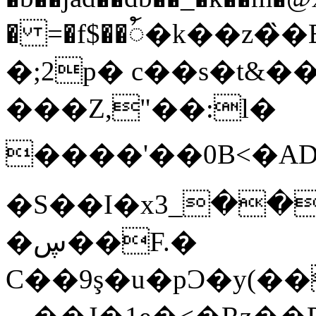
� =�f$��ꪳ�k��
�;2p� c��s�t&��
���Z,"��:l�
����'��0B<�A
�S��I�xز��_3�z������^ ���ew,v���X��U;
�ڛ��F.�
C��9ş�u�pƆ�y(���I�Y��|P�$�xS