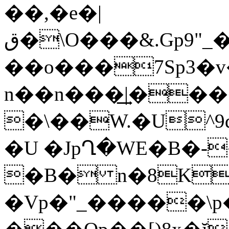
��,�e�|
ق�\O���&.Gp9"
��o���7Sp3�
n��n���͢|��
�\��W.�U^
�U �JpՂ�WE�B�-
�B� n�8Ko1�[*8xK
�Vp�"_�����