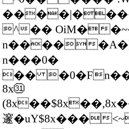
����|����ނ�-�_���M
^�� ΟiM��
n�����A�]
n���0�
�� �0�Fn��
8x㉛
(8x��$8x��,8
邃�uY$8x���<~