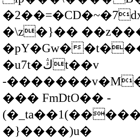
�2��=�CD�~�7
�\z�}�� ��z��
�pY�Gw��t��
�u7t�ڭt��v
-�������v�M�
��� FmDtO�� -
(�_ta��1(�����ܓe򛦩�؊t�t��O���s�L���������C8��"�
�}����)u�