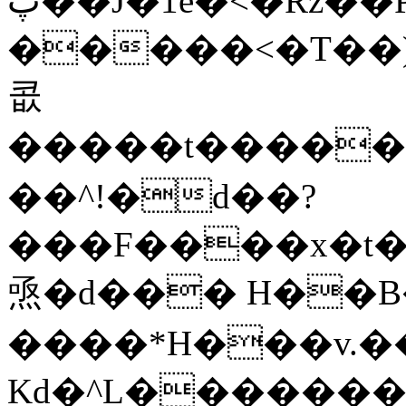
پ��J�1e�<�Rz��P�VXl����i��'иɻt�X�Qv�(6>�
�����<�T��
콦
�����t�����
��^!�d��?
���F����x�t��פ�$��j��BN,��s���ﬖ�
焏�d��� H��B
����*H���v.�
Kd�^L�������a