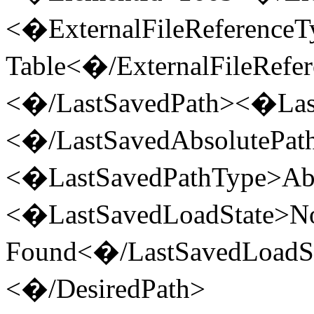
<�ExternalFileReference
Table<�/ExternalFileRef
<�/LastSavedPath><�Las
<�/LastSavedAbsolutePat
<�LastSavedPathType>Ab
<�LastSavedLoadState>N
Found<�/LastSavedLoadS
<�/DesiredPath>