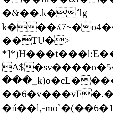
�&��.k�˚lg
k���ʎ7~�o4
��TU�>
*]*)H���t���l:
A$�sν����o�5�c��ߜ���5��(�h���D���P���G�3�41r������1U������
���_k)o�cL���
��6�v���vF�.���w�Q���_)
�ń��l,-mo`�(��6�