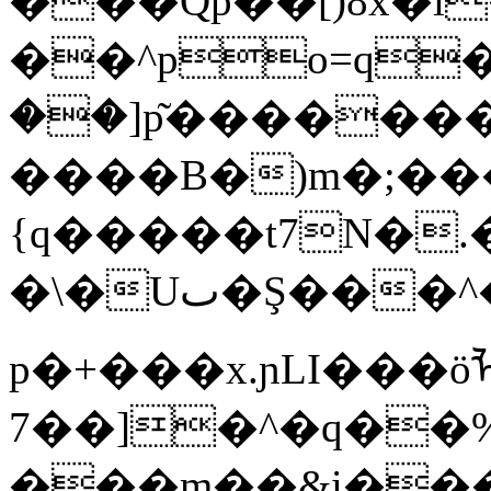
���Qp��[)8x�ĭ
��^po=q�
��]p͂�������
����B�)m�;�����
{q�����t7N�.�
�\�Uٮ�Ş���^����s��Z4O�mߒ���I-
p�+���x.ɲLI���
7��]�^�q��%
���m��&i���